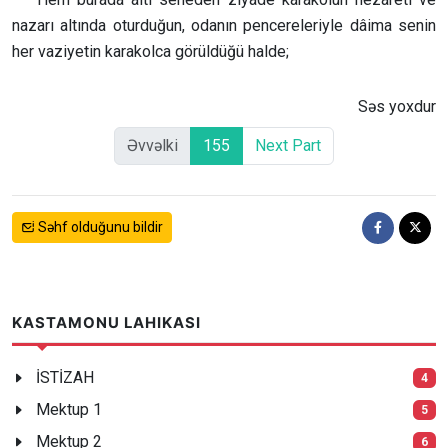
nazarı altında oturduğun, odanın pencereleriyle dâima senin
her vaziyetin karakolca görüldüğü halde;
Səs yoxdur
Əvvəlki
155
Next Part
Səhf olduğunu bildir
KASTAMONU LAHIKASI
İSTİZAH
4
Mektup 1
5
Mektup 2
6