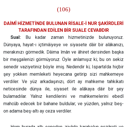
(106)
DAİMÎ HİZMETİNDE BULUNAN RİSALE-İ NUR ŞAKİRDLERİ
TARAFINDAN EDİLEN BİR SUALE CEVABDIR
Sual:
Bu kadar zaman hizmetinizde bulunuyoruz.
Dünyaya, hayat-ı içtimâiyeye ve siyasete dâir bir alâkanızı,
merakınızı görmedik. Dâima îmân ve âhiret dersinden başka
bir meşgalenizi görmüyoruz. Öyle anlamışız ki; bu on sekiz
senedir vaziyetiniz böyle imiş. Nedendir ki; Isparta’da hiçbir
şey yokken memleketi heyecana getirip sizi mahkemeye
verdiler. Ve yüz arkadaşınızı, dört ay mahkeme tahkikatı
neticesinde dünya ile, siyaset ile alâkaya dâir bir şey
bulamadılar. Yalnız kendilerini ve mahkemelerini ebedî
mahcûb edecek bir bahane buldular; ve yüzden, yalnız beş-
on adama beş-altı ay ceza verdiler.
Hem burada altı seneden ziyâde karakolun nezâreti ve