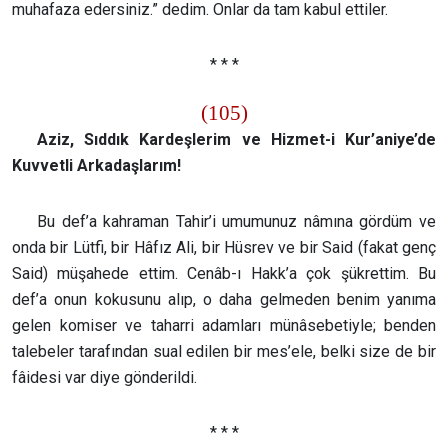
muhafaza edersiniz.” dedim. Onlar da tam kabul ettiler.
* * *
(105)
Aziz, Sıddık Kardeşlerim ve Hizmet-i Kur’aniye’de
Kuvvetli Arkadaşlarım!
Bu def’a kahraman Tahir’i umumunuz nâmına gördüm ve
onda bir Lütfi, bir Hâfız Ali, bir Hüsrev ve bir Said (fakat genç
Said) müşahede ettim. Cenâb-ı Hakk’a çok şükrettim. Bu
def’a onun kokusunu alıp, o daha gelmeden benim yanıma
gelen komiser ve taharri adamları münâsebetiyle; benden
talebeler tarafından sual edilen bir mes’ele, belki size de bir
fâidesi var diye gönderildi.
* * *