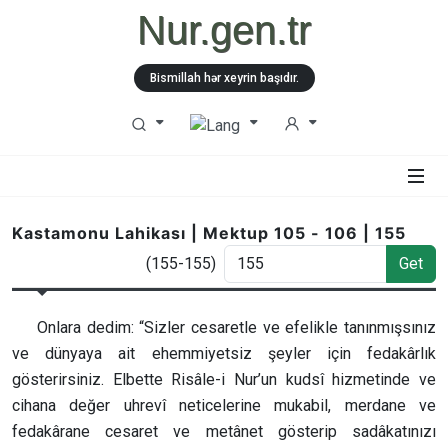
Nur.gen.tr
Bismillah hər xeyrin başıdır.
Kastamonu Lahikası | Mektup 105 - 106 | 155
(155-155)
Get
Onlara dedim: “Sizler cesaretle ve efelikle tanınmışsınız
ve dünyaya ait ehemmiyetsiz şeyler için fedakârlık
gösterirsiniz. Elbette Risâle-i Nur’un kudsî hizmetinde ve
cihana değer uhrevî neticelerine mukabil, merdane ve
fedakârane cesaret ve metânet gösterip sadâkatınızı