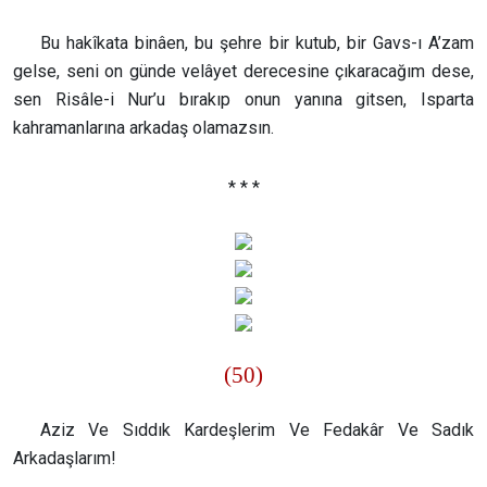
Bu hakîkata binâen, bu şehre bir kutub, bir Gavs-ı A’zam
gelse, seni on günde velâyet derecesine çıkaracağım dese,
sen Risâle-i Nur’u bırakıp onun yanına gitsen, Isparta
kahramanlarına arkadaş olamazsın.
* * *
(50)
Aziz Ve Sıddık Kardeşlerim Ve Fedakâr Ve Sadık
Arkadaşlarım!