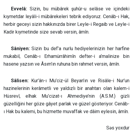
Evvelâ:
Sizin, bu mübârek şuhûr-u selâse ve içindeki
kıymetdar leyâli-i mübârekeleri tebrik ediyoruz. Cenâb-ı Hak,
herbir geceyi sizin hakkınızda birer Leyle-i Regaib ve Leyle-i
Kadir kıymetinde size sevab versin, âmîn.
Sâniyen:
Sizin bu def’a nurlu hediyelerinizin her harfine
mukabil, Cenâb-ı Erhamürrâhimîn defter-i a’malinize bin
hasene yazsın ve Âsım’ın ruhuna bin rahmet versin, âmîn.
Sâlisen:
Kur’ân-ı Mu’ciz-ül Beyan’ın ve Risâle-i Nur’un
hazinelerinin kerâmetli ve yaldızlı bir anahtarı olan kalem-i
Hüsrevî, elhak Mu’cizat-ı Ahmediye’nin (A.S.M.) gizli
güzelliğini her göze gâyet parlak ve güzel gösteriyor. Cenâb-
ı Hak bu kalemi, bu hizmette muvaffak ve dâim eylesin, âmîn.
Səs yoxdur