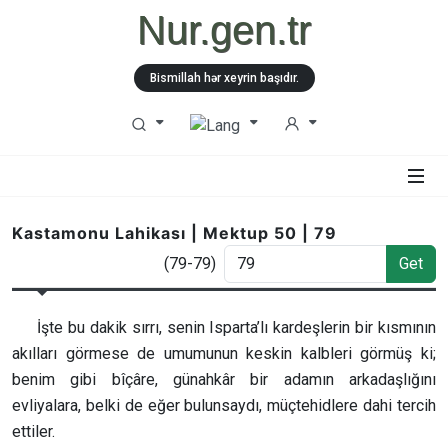
Nur.gen.tr
Bismillah hər xeyrin başıdır.
Kastamonu Lahikası | Mektup 50 | 79
(79-79)
Get
İşte bu dakik sırrı, senin Isparta’lı kardeşlerin bir kısmının
akılları görmese de umumunun keskin kalbleri görmüş ki;
benim gibi bîçâre, günahkâr bir adamın arkadaşlığını
evliyalara, belki de eğer bulunsaydı, müçtehidlere dahi tercih
ettiler.