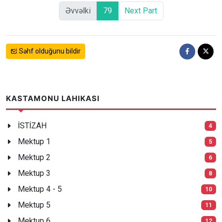
Əvvəlki
79
Next Part
Səhf olduğunu bildir
KASTAMONU LAHIKASI
İSTİZAH
4
Mektup 1
5
Mektup 2
6
Mektup 3
8
Mektup 4 - 5
10
Mektup 5
11
Mektup 6
12