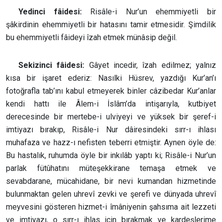
Yedinci fâidesi:
Risâle-i Nur’un ehemmiyetli bir
şâkirdinin ehemmiyetli bir hatasını tamir etmesidir. Şimdilik
bu ehemmiyetli fâideyi îzah etmek münâsip değil.
Sekizinci fâidesi:
Gâyet incedir, îzah edilmez; yalnız
kısa bir işaret ederiz: Nasılki Hüsrev, yazdığı Kur’an’ı
fotoğrafla tab’ını kabul etmeyerek binler câzibedar Kur’anlar
kendi hattı ile Âlem-i İslâm’da intişarıyla, kutbiyet
derecesinde bir mertebe-i ulviyeyi ve yüksek bir şeref-i
imtiyazı bırakıp, Risâle-i Nur dâiresindeki sırr-ı ihlası
muhafaza ve hazz-ı nefisten teberri etmiştir. Aynen öyle de:
Bu hastalık, ruhumda öyle bir inkılâb yaptı ki; Risâle-i Nur’un
parlak fütûhatını müteşekkirane temaşa etmek ve
sevabdarane, mücahidane, bir nevi kumandan hizmetinde
bulunmaktan gelen uhrevî zevki ve şerefi ve dünyada uhrevî
meyvesini gösteren hizmet-i îmâniyenin şahsıma ait lezzeti
ve imtiyazı, o sırr-ı ihlas için bırakmak ve kardeşlerime