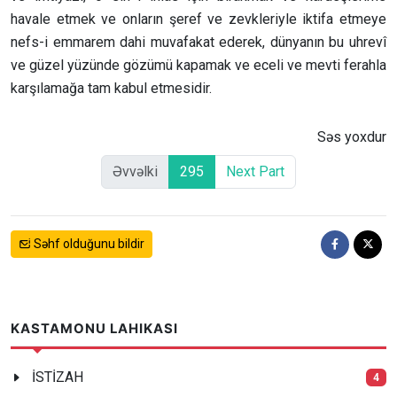
havale etmek ve onların şeref ve zevkleriyle iktifa etmeye
nefs-i emmarem dahi muvafakat ederek, dünyanın bu uhrevî
ve güzel yüzünde gözümü kapamak ve eceli ve mevti ferahla
karşılamağa tam kabul etmesidir.
Səs yoxdur
Əvvəlki
295
Next Part
Səhf olduğunu bildir
KASTAMONU LAHIKASI
İSTİZAH
4