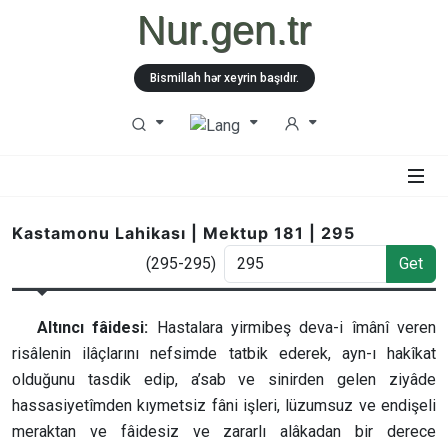
Nur.gen.tr
Bismillah hər xeyrin başıdır.
Kastamonu Lahikası | Mektup 181 | 295
(295-295)
Get
Altıncı fâidesi:
Hastalara yirmibeş deva-i îmânî veren
risâlenin ilâçlarını nefsimde tatbik ederek, ayn-ı hakîkat
olduğunu tasdik edip, a’sab ve sinirden gelen ziyâde
hassasiyetîmden kıymetsiz fâni işleri, lüzumsuz ve endişeli
meraktan ve fâidesiz ve zararlı alâkadan bir derece