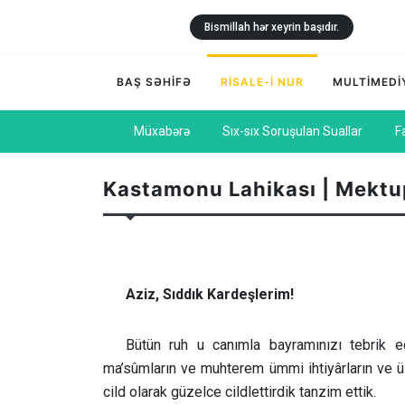
Bismillah hər xeyrin başıdır.
BAŞ SƏHİFƏ
RİSALE-İ NUR
MULTİMEDİ
Müxabərə
Sıx-sıx Soruşulan Suallar
F
Kastamonu Lahikası | Mektu
Aziz, Sıddık Kardeşlerim!
Bütün ruh u canımla bayramınızı tebrik 
ma’sûmların ve muhterem ümmi ihtiyârların ve üs
cild olarak güzelce cildlettirdik tanzim ettik.