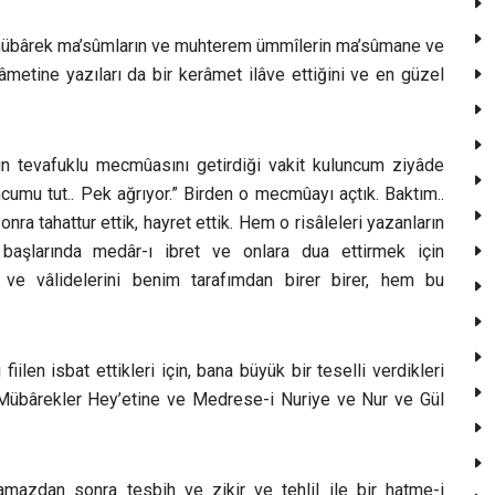
O mübârek ma’sûmların ve muhterem ümmîlerin ma’sûmane ve
râmetine yazıları da bir kerâmet ilâve ettiğini ve en güzel
rın tevafuklu mecmûasını getirdiği vakit kuluncum ziyâde
umu tut.. Pek ağrıyor.” Birden o mecmûayı açtık. Baktım..
onra tahattur ettik, hayret ettik. Hem o risâleleri yazanların
başlarında medâr-ı ibret ve onlara dua ettirmek için
 ve vâlidelerini benim tarafımdan birer birer, hem bu
len isbat ettikleri için, bana büyük bir teselli verdikleri
e Mübârekler Hey’etine ve Medrese-i Nuriye ve Nur ve Gül
amazdan sonra tesbih ve zikir ve tehlil ile bir hatme-i