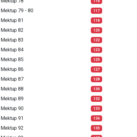
Mektup 78
116
Mektup 79 - 80
117
Mektup 81
118
Mektup 82
120
Mektup 83
122
Mektup 84
123
Mektup 85
125
Mektup 86
127
Mektup 87
128
Mektup 88
130
Mektup 89
132
Mektup 90
133
Mektup 91
134
Mektup 92
135