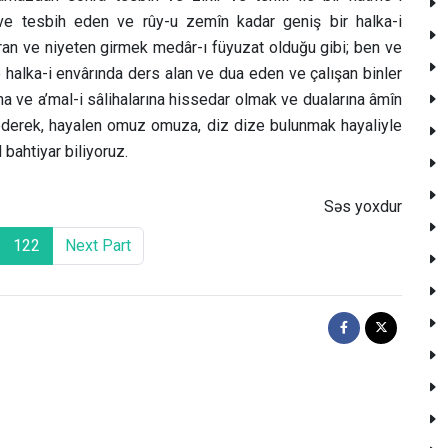
e tesbih eden ve rûy-u zemîn kadar geniş bir halka-i
ran ve niyeten girmek medâr-ı füyuzat olduğu gibi; ben ve
e halka-i envârında ders alan ve dua eden ve çalışan binler
na ve a’mal-i sâlihalarına hissedar olmak ve dualarına âmîn
ederek, hayalen omuz omuza, diz dize bulunmak hayaliyle
bahtiyar biliyoruz.
Səs yoxdur
122
Next Part