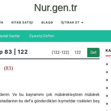
Nur.gen.tr
YA
KİTAB SATIŞI
ƏLAQƏ
İŞTİRAK ET
aydalı Saytlar
Ziyaretçi Defteri
KA
p 83 | 122
(122-122)
Get
(83)
ederim. Ve bu bayramımı çok mübârekleştiren mübârek
tadlarının bu def’a gönderdikleri kıymetdar risâleleri beş