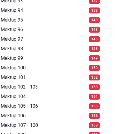
Mektup 93
137
Mektup 94
138
Mektup 95
140
Mektup 96
143
Mektup 97
145
Mektup 98
148
Mektup 99
149
Mektup 100
150
Mektup 101
152
Mektup 102 - 103
153
Mektup 104
154
Mektup 105 - 106
155
Mektup 106
156
Mektup 107 - 108
158