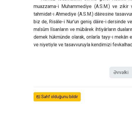
muazzama-i Muhammediye (A.S.M.) ve zikir v
tahmidat-ı Ahmediye (A.S.M.) dâiresine tasavvu
biz de, Risâle-i Nur’un geniş dâire-i dersinde v
ma’sûm lîsanların ve mübârek ihtiyârların duaları
demek hükmünde olarak, onlarla tayy-ı mekân 
ve niyetiyle ve tasavvuruyla kendimizi fevkalhad 
Əvvəlki
Səhf olduğunu bildir