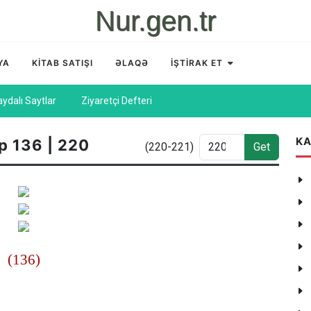
Nur.gen.tr
YA
KİTAB SATIŞI
ƏLAQƏ
İŞTİRAK ET
aydalı Saytlar
Ziyaretçi Defteri
KA
p 136 | 220
(220-221)
Get
(136)