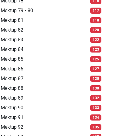
Mektup 78
116
Mektup 79 - 80
117
Mektup 81
118
Mektup 82
120
Mektup 83
122
Mektup 84
123
Mektup 85
125
Mektup 86
127
Mektup 87
128
Mektup 88
130
Mektup 89
132
Mektup 90
133
Mektup 91
134
Mektup 92
135