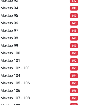
Mektup 93
137
Mektup 94
138
Mektup 95
140
Mektup 96
143
Mektup 97
145
Mektup 98
148
Mektup 99
149
Mektup 100
150
Mektup 101
152
Mektup 102 - 103
153
Mektup 104
154
Mektup 105 - 106
155
Mektup 106
156
Mektup 107 - 108
158