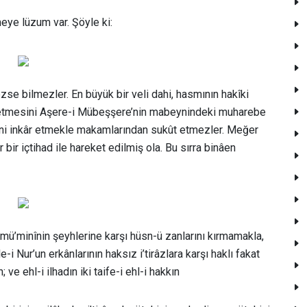
meye lüzum var. Şöyle ki:
mezse bilmezler. En büyük bir veli dahi, hasmının hakîki
ze etmesini Aşere-i Mübeşşere’nin mabeynindeki muharebe
birini inkâr etmekle makamlarından sukût etmezler. Meğer
 bir içtihad ile hareket edilmiş ola. Bu sırra binâen
mü’minînin şeyhlerine karşı hüsn-ü zanlarını kırmamakla,
 Nur’un erkânlarının haksız i’tirâzlara karşı haklı fakat
ve ehl-i ilhadın iki taife-i ehl-i hakkın