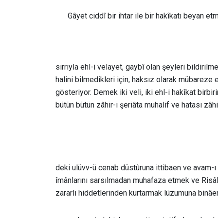
Gâyet ciddî bir ihtar ile bir hakîkatı beyan et
sırrıyla ehl-i velayet, gaybî olan şeyleri bildiril
halini bilmedikleri için, haksız olarak mübare
gösteriyor. Demek iki veli, iki ehl-i hakîkat bir
bütün bütün zâhir-i şeriâta muhalif ve hatası zâhir
deki ulüvv-ü cenab düstûruna ittibaen ve avam-ı 
îmânlarını sarsılmadan muhafaza etmek ve Risâle-i
zararlı hiddetlerinden kurtarmak lüzumuna binâen; 