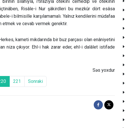
rinin silâhıyla, i’tirâzıyla ötekini cerhedip ve ötekinin
 içtinâben, Risâle-i Nur şâkirdleri bu mezkûr dört esâsa
ele-i bilmisille karşılamamalı. Yalnız kendilerini müdafaa
zah etmek ve cevab vermek gerektir.
Herkes, kameti mikdarında bir buz parçası olan enâniyetini
 niza çıkıyor. Ehl-i hak zarar eder, ehl-i dalâlet istifade
Səs yoxdur
220
221
Sonraki