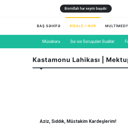
Bismillah hər xeyrin başıdır.
BAŞ SƏHİFƏ
RİSALE-İ NUR
MULTİMEDİ
Müxabərə
Sıx-sıx Soruşulan Suallar
F
Kastamonu Lahikası | Mektu
Aziz, Sıddık, Müstakim Kardeşlerim!