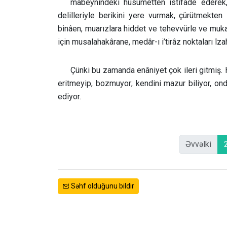
mabeynindeki husumetten istifade ederek, bi
delilleriyle berikini yere vurmak, çürütmekten
binâen, muarızlara hiddet ve tehevvürle ve mukab
için musalahakârane, medâr-ı i’tirâz noktaları î
Çünki bu zamanda enâniyet çok ileri gitmiş. 
eritmeyip, bozmuyor; kendini mazur biliyor, ondan
ediyor.
Əvvəlki
Səhf olduğunu bildir