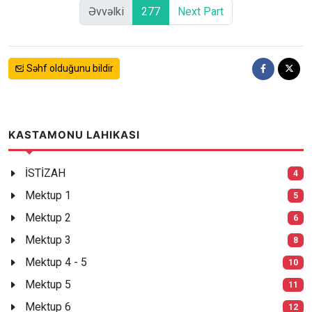
Əvvəlki
277
Next Part
Səhf olduğunu bildir
KASTAMONU LAHIKASI
İSTİZAH
4
Mektup 1
5
Mektup 2
6
Mektup 3
8
Mektup 4 - 5
10
Mektup 5
11
Mektup 6
12