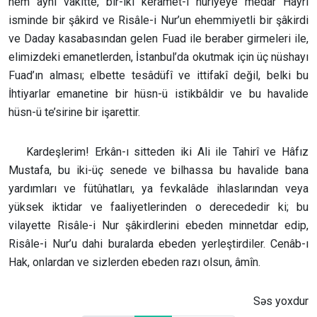
hem aynı vakitte, bir-iki kerâmet-i nuriyeye medâr Hayri
isminde bir şâkird ve Risâle-i Nur’un ehemmiyetli bir şâkirdi
ve Daday kasabasından gelen Fuad ile beraber girmeleri ile,
elimizdeki emanetlerden, İstanbul’da okutmak için üç nüshayı
Fuad’ın alması; elbette tesâdüfî ve ittifakî değil, belki bu
İhtiyarlar emanetine bir hüsn-ü istikbâldir ve bu havalide
hüsn-ü te’sirine bir işarettir.
Kardeşlerim! Erkân-ı sitteden iki Ali ile Tahirî ve Hâfız
Mustafa, bu iki-üç senede ve bilhassa bu havalide bana
yardımları ve fütûhatları, ya fevkalâde ihlaslarından veya
yüksek iktidar ve faaliyetlerinden o derecededir ki; bu
vilayette Risâle-i Nur şâkirdlerini ebeden minnetdar edip,
Risâle-i Nur’u dahi buralarda ebeden yerleştirdiler. Cenâb-ı
Hak, onlardan ve sizlerden ebeden razı olsun, âmîn.
Səs yoxdur