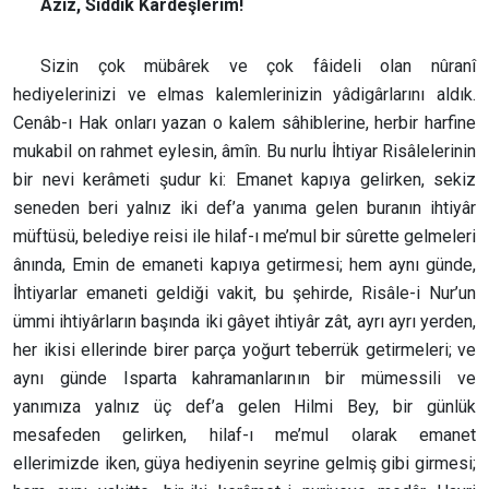
Aziz, Sıddık Kardeşlerim!
Sizin çok mübârek ve çok fâideli olan nûranî
hediyelerinizi ve elmas kalemlerinizin yâdigârlarını aldık.
Cenâb-ı Hak onları yazan o kalem sâhiblerine, herbir harfine
mukabil on rahmet eylesin, âmîn. Bu nurlu İhtiyar Risâlelerinin
bir nevi kerâmeti şudur ki: Emanet kapıya gelirken, sekiz
seneden beri yalnız iki def’a yanıma gelen buranın ihtiyâr
müftüsü, belediye reisi ile hilaf-ı me’mul bir sûrette gelmeleri
ânında, Emin de emaneti kapıya getirmesi; hem aynı günde,
İhtiyarlar emaneti geldiği vakit, bu şehirde, Risâle-i Nur’un
ümmi ihtiyârların başında iki gâyet ihtiyâr zât, ayrı ayrı yerden,
her ikisi ellerinde birer parça yoğurt teberrük getirmeleri; ve
aynı günde Isparta kahramanlarının bir mümessili ve
yanımıza yalnız üç def’a gelen Hilmi Bey, bir günlük
mesafeden gelirken, hilaf-ı me’mul olarak emanet
ellerimizde iken, güya hediyenin seyrine gelmiş gibi girmesi;