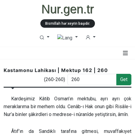
Nur.gen.tr
Bismillah hər xeyrin başıdır.
Kastamonu Lahikası | Mektup 162 | 260
(260-260)
Get
Kardeşimiz Kâtib Osman’ın mektubu, ayrı ayrı çok
meraklarıma bir merhem oldu. Cenâb-ı Hak onun gibi Risâle-i
Nur’a binler şâkirdleri o medrese-i nûranîde yetiştirsin, âmîn.
Âtıf’ın da Sandıklı tarafına gitmesi, muvaffakıyet