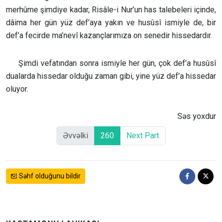
merhûme şimdiye kadar, Risâle-i Nur’un has talebeleri içinde,
dâima her gün yüz def’aya yakın ve husûsî ismiyle de, bir
def’a fecirde ma’nevî kazançlarımıza on senedir hissedardır.
Şimdi vefatından sonra ismiyle her gün, çok def’a husûsî
dualarda hissedar olduğu zaman gibi, yine yüz def’a hissedar
oluyor.
Səs yoxdur
Əvvəlki
260
Next Part
Səhf olduğunu bildir