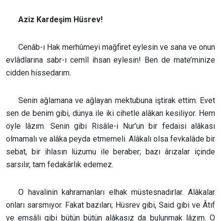
Aziz Kardeşim Hüsrev!
Cenâb-ı Hak merhûmeyi mağfiret eylesin ve sana ve onun
evlâdlarına sabr-ı cemîl ihsan eylesin! Ben de mate’minize
cidden hissedarım.
Senin ağlamana ve ağlayan mektubuna iştirak ettim. Evet
sen de benim gibi, dünya ile iki cihetle alâkan kesiliyor. Hem
öyle lâzım. Senin gibi Risâle-i Nur’un bir fedaisi alâkası
olmamalı ve alâka peyda etmemeli. Alâkalı olsa fevkalâde bir
sebat, bir ihlasın lüzumu ile beraber; bazı ârızalar içinde
sarsılır, tam fedakârlık edemez.
O havalinin kahramanları elhak müstesnadırlar. Alâkalar
onları sarsmıyor. Fakat bazıları; Hüsrev gibi, Said gibi ve Âtıf
ve emsâli gibi bütün bütün alâkasız da bulunmak lâzım. O