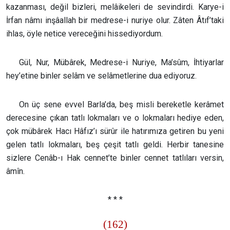
kazanması, değil bizleri, melâikeleri de sevindirdi. Karye-i
İrfan nâmı inşâallah bir medrese-i nuriye olur. Zâten Âtıf’taki
ihlas, öyle netice vereceğini hissediyordum.
Gül, Nur, Mübârek, Medrese-i Nuriye, Ma’sûm, İhtiyarlar
hey’etine binler selâm ve selâmetlerine dua ediyoruz.
On üç sene evvel Barla’da, beş misli bereketle kerâmet
derecesine çıkan tatlı lokmaları ve o lokmaları hediye eden,
çok mübârek Hacı Hâfız’ı sürûr ile hatırımıza getiren bu yeni
gelen tatlı lokmaları, beş çeşit tatlı geldi. Herbir tanesine
sizlere Cenâb-ı Hak cennet’te binler cennet tatlıları versin,
âmîn.
* * *
(162)