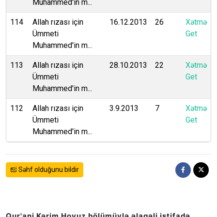
Muhammed'in m...
114
Allah rızası için
16.12.2013
26
Xətmə
Ümmeti
Get
Muhammed'in m...
113
Allah rızası için
28.10.2013
22
Xətmə
Ümmeti
Get
Muhammed'in m...
112
Allah rızası için
3.9.2013
7
Xətmə
Ümmeti
Get
Muhammed'in m...
Səhf olduğunu bildir
Qur'ani Kərim Hovuz bölümüylə əlaqəli istifadə