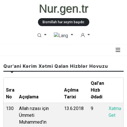
Nur.gen.tr
Bismillah hər xeyrin başıdır.
Qur'ani Kərim Xətmi Qalan Hizblər Hovuzu
Qal'an
Sıra
Açılma
Hizb
No
Açıqlama
Tarixi
Ədədi
130
Allah rızası için
13.6.2018
9
Xətmə
Ümmeti
Get
Muhammed'in