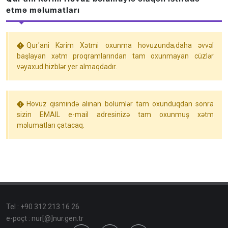
etmə məlumatları
Qur'ani Kərim Xətmi oxunma hovuzunda;daha əvvəl
başlayan xətm proqramlarından tam oxunmayan cüzlər
vəyaxud hizblər yer almaqdadır.
Hovuz qismində alınan bölümlər tam oxunduqdan sonra
sizin EMAIL e-mail adresinizə tam oxunmuş xətm
məlumatları çatacaq.
Tel : +90 312 213 16 26
e-poçt : nur[@]nur.gen.tr