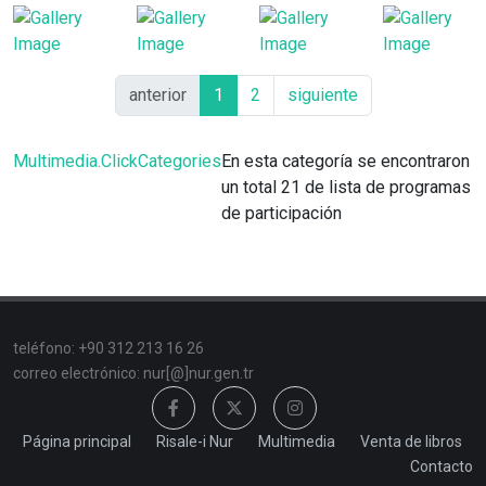
anterior
1
2
siguiente
Multimedia.ClickCategories
En esta categoría se encontraron
un total 21 de lista de programas
de participación
teléfono: +90 312 213 16 26
correo electrónico: nur[@]nur.gen.tr
Página principal
Risale-i Nur
Multimedia
Venta de libros
Contacto