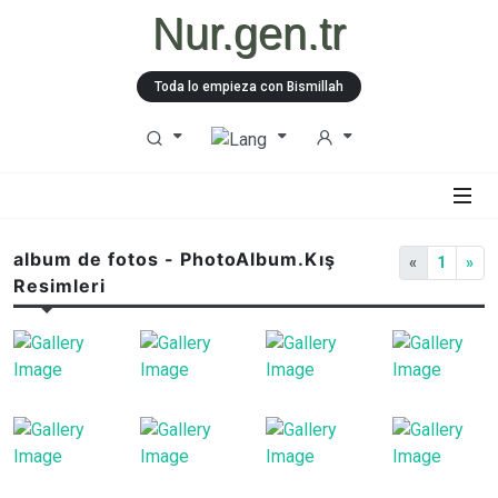
Nur.gen.tr
Toda lo empieza con Bismillah
album de fotos - PhotoAlbum.Kış
«
1
»
Resimleri