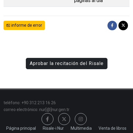
páginas al día
informe de error
Aprobar la recitación del Risale
teléfono: +90 312 213 16 26
correo electrónico: nur[@]nur.gen.tr
Página principal
Risale-i Nur
Multimedia
Venta de libros