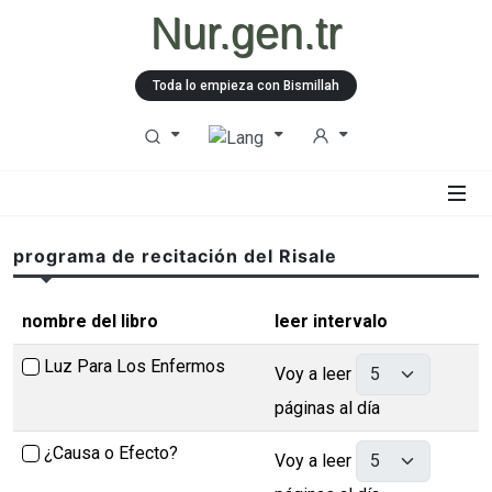
Nur.gen.tr
Toda lo empieza con Bismillah
programa de recitación del Risale
nombre del libro
leer intervalo
Luz Para Los Enfermos
Voy a leer
páginas al día
¿Causa o Efecto?
Voy a leer