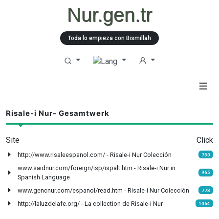
Nur.gen.tr
Toda lo empieza con Bismillah
Risale-i Nur- Gesamtwerk
Site
Click
http://www.risaleespanol.com/ - Risale-i Nur Colección
750
www.saidnur.com/foreign/isp/ispalt.htm - Risale-i Nur in
965
Spanish Language
www.gencnur.com/espanol/read.htm - Risale-i Nur Colección
773
http://laluzdelafe.org/ - La collection de Risale-i Nur
1064