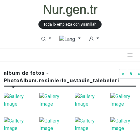
Nur.gen.tr
Toda lo empieza con Bismillah
album de fotos -
«
5
PhotoAlbum.resimlerle_ustadin_talebeleri