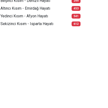
Beşinci Kısım - Denizli Hayatı
399
Altıncı Kısım - Emirdağ Hayatı
453
Yedinci Kısım - Afyon Hayatı
541
Sekizinci Kısım - Isparta Hayatı
612