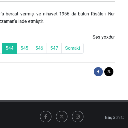
a beraat vermiş; ve nihayet 1956 da bütün Risâle-i Nur
zzaman’a iade etmiştir.
Səs yoxdur
544
545
546
547
Sonraki
Baş Səhifə