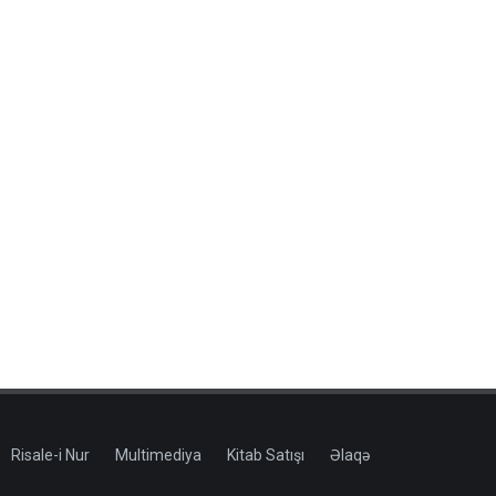
Risale-i Nur
Multimediya
Kitab Satışı
Əlaqə