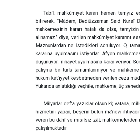
Tabiî, mahkûmiyet kararı hemen temyiz ed
bitirerek, “Mâdem, Bediüzzaman Said Nursî D
mahkemesinin kararı hatalı da olsa, temyizi
alınamaz.” diye, verilen mahkûmiyet kararını 
Maznunlardan ne istedikleri soruluyor. O, ta
kararına uyulmasını istiyorlar. Afyon mahkeme
düşünüyor.. nihayet uyulmasına karar veriyor. Son
çalışma bir türlü tamamlanmıyor ve mahkeme m
hüküm kat’iyyet kesbetmeden verilen ceza müdde
Yukarıda anlatıldığı veçhile, mahkeme, üç senede
Milyarlar def’a yazıklar olsun ki; vatana, 
hizmetini yapan, beşerin bütün ma’nevî ihtiya
veren bu dâhî ve misilsiz zât; mahkemelerden
çalışılmaktadır.