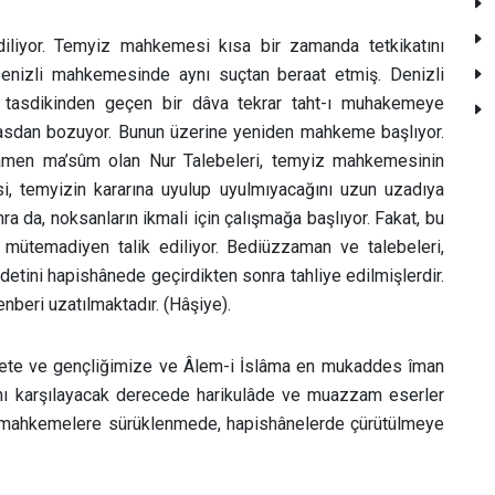
iliyor. Temyiz mahkemesi kısa bir zamanda tetkikatını
enizli mahkemesinde aynı suçtan beraat etmiş. Denizli
n tasdikinden geçen bir dâva tekrar taht-ı muhakemeye
esasdan bozuyor. Bunun üzerine yeniden mahkeme başlıyor.
mamen ma’sûm olan Nur Talebeleri, temyiz mahkemesinin
si, temyizin kararına uyulup uyulmıyacağını uzun uzadıya
ra da, noksanların ikmali için çalışmağa başlıyor. Fakat, bu
ütemadiyen talik ediliyor. Bediüzzaman ve talebeleri,
tini hapishânede geçirdikten sonra tahliye edilmişlerdir.
nberi uzatılmaktadır. (Hâşiye).
millete ve gençliğimize ve Âlem-i İslâma en mukaddes îman
cını karşılayacak derecede harikulâde ve muazzam eserler
 mahkemelere sürüklenmede, hapishânelerde çürütülmeye