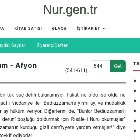
Nur.gen.tr
YA
KİTAB SATIŞI
ƏLAQƏ
İŞTİRAK ET
aydalı Saytlar
Ziyaretçi Defteri
TA
sım - Afyon
Get
(541-611)
bir tek suç delili bulunamıyor. Fakat, ne oldu ise oldu, ne
naat-i vicdaniye ile- Bediüzzaman’a yirmi ay; ve müdakkik
ar ay hüküm veriyor. Diğerlerini de, “Bunlar Bediüzzaman’ı
ki derunî boşluğu doldurmak için Risâle-i Nuru okumuşlar”
zzaman’ın kurduğu gizli cem’iyyete yardım etmişler!” diye
evkif ediyorlar.