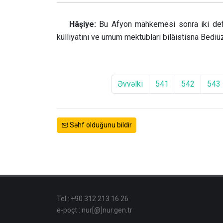
Hâşiye:
Bu Afyon mahkemesi sonra iki def’
külliyatını ve umum mektubları bilâistisna Bediü
Əvvəlki
541
542
543
Səhf olduğunu bildir
Tel : +90 312 213 16 26
e-poçt : nur[@]nur.gen.tr