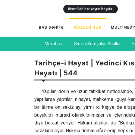
Bismillah hər xeyrin başıdır.
BAŞ SƏHİFƏ
RİSALE-İ NUR
MULTİMEDİ
Müxabərə
Sıx-sıx Soruşulan Suallar
F
Tarihçe-i Hayat | Yedinci Kı
Hayatı | 544
Yapılan derin ve uzun tahkikat neticesinde, 
yaptılarsa yaptılar.. nihayet, mahkeme -güya ka
bir âlime on sekiz ay; yirmi iki kişiye de altış
büyük bir mürşid olarak bilmişler ve içlerinde
diye beraat veriyor. Hüküm alanları da, “Bediü
cezalandırıyor. Hükmü derhal infaz edip hepsini t