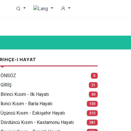
RIHÇE-I HAYAT
ÖNSÖZ
5
GİRİŞ
21
Birinci Kısım - İlk Hayatı
30
İkinci Kısım - Barla Hayatı
150
Üçüncü Kısım - Eskişehir Hayatı
215
Dördüncü Kısım - Kastamonu Hayatı
281