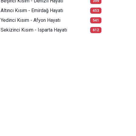
Beşinci Kısım - Denizli Hayatı
399
Altıncı Kısım - Emirdağ Hayatı
453
Yedinci Kısım - Afyon Hayatı
541
Sekizinci Kısım - Isparta Hayatı
612