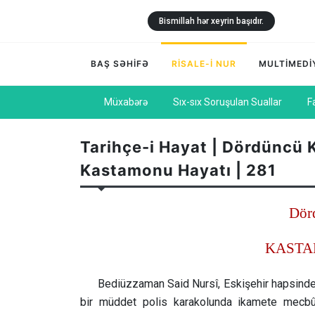
Bismillah hər xeyrin başıdır.
BAŞ SƏHİFƏ
RİSALE-İ NUR
MULTİMEDİ
Müxabərə
Sıx-sıx Soruşulan Suallar
F
Tarihçe-i Hayat | Dördüncü K
Kastamonu Hayatı | 281
Dör
KASTA
Bediüzzaman Said Nursî, Eskişehir hapsinden
bir müddet polis karakolunda ikamete mecbûr 