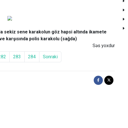
 sekiz sene karakolun göz hapsi altında ikamete
 ve karşısında polis karakolu (sağda)
Səs yoxdur
282
283
284
Sonraki