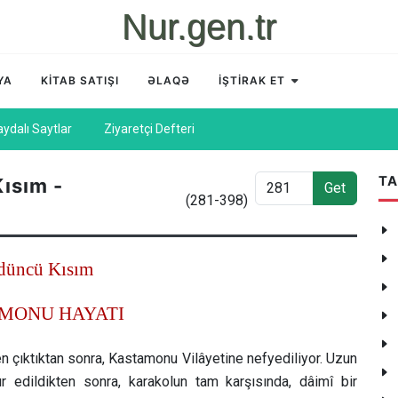
Nur.gen.tr
YA
KİTAB SATIŞI
ƏLAQƏ
İŞTİRAK ET
aydalı Saytlar
Ziyaretçi Defteri
TA
ısım -
Get
(281-398)
düncü Kısım
MONU HAYATI
 çıktıktan sonra, Kastamonu Vilâyetine nefyediliyor. Uzun
edildikten sonra, karakolun tam karşısında, dâimî bir