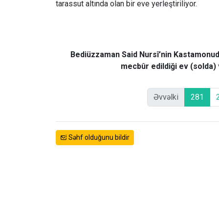
tarassut altında olan bir eve yerleştiriliyor.
Bediüzzaman Said Nursî’nin Kastamonuda
mecbûr edildiği ev (solda)
Əvvəlki
281
Səhf olduğunu bildir