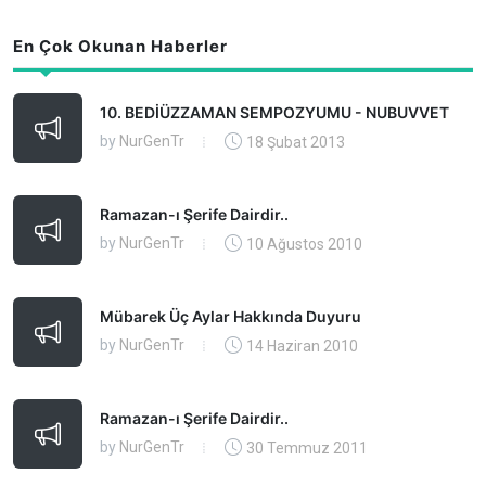
En Çok Okunan Haberler
10. BEDİÜZZAMAN SEMPOZYUMU - NUBUVVET
by
NurGenTr
18 Şubat 2013
Ramazan-ı Şerife Dairdir..
by
NurGenTr
10 Ağustos 2010
Mübarek Üç Aylar Hakkında Duyuru
by
NurGenTr
14 Haziran 2010
Ramazan-ı Şerife Dairdir..
by
NurGenTr
30 Temmuz 2011