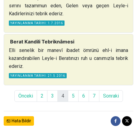
sırrını tazammun eden, Gelen veya geçen Leyle-i
Kadirlerinizi tebrik ederiz.
YAYINLANMA TARIHI: 1.7.2016
Berat Kandili Tebriknâmesi
Elli senelik bir manevî ibadet ömrünü ehl-i imana
kazandırabilen Leyle-i Beratınızı ruh u canımızla tebrik
ederiz.
YAYINLANMA TARIHI: 21.5.2016
Önceki
2
3
4
5
6
7
Sonraki
Hata Bildir