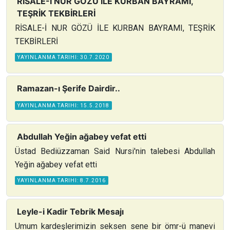
RİSALE-İ NUR GÖZÜ İLE KURBAN BAYRAMI,
TEŞRİK TEKBİRLERİ
RİSALE-İ NUR GÖZÜ İLE KURBAN BAYRAMI, TEŞRİK
TEKBİRLERİ
YAYINLANMA TARIHI: 30.7.2020
Ramazan-ı Şerife Dairdir..
YAYINLANMA TARIHI: 15.5.2018
Abdullah Yeğin ağabey vefat etti
Üstad Bediüzzaman Said Nursi'nin talebesi Abdullah
Yeğin ağabey vefat etti
YAYINLANMA TARIHI: 8.7.2016
Leyle-i Kadir Tebrik Mesajı
Umum kardeşlerimizin seksen sene bir ömr-ü manevi