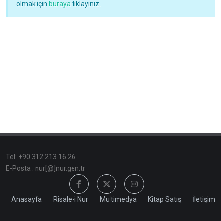
olmak için
buraya
tıklayınız.
Tel: +90 312 213 16 26
E-Posta : nur[@]nur.gen.tr
Anasayfa
Risale-i Nur
Multimedya
Kitap Satış
İletişim