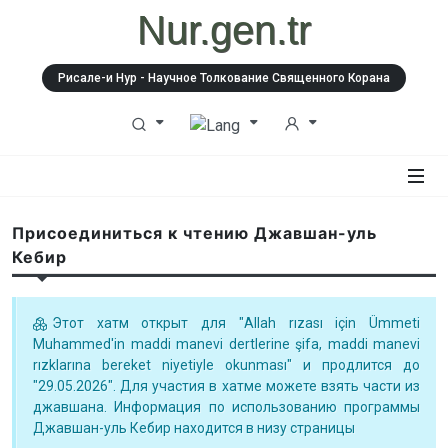
Nur.gen.tr
Рисале-и Нур - Научное Толкование Священного Корана
Присоединиться к чтению Джавшан-уль
Кебир
Этот хатм открыт для "Allah rızası için Ümmeti
Muhammed'in maddi manevi dertlerine şifa, maddi manevi
rızklarına bereket niyetiyle okunması" и продлится до
"29.05.2026". Для участия в хатме можете взять части из
джавшана. Информация по использованию программы
Джавшан-уль Кебир находится в низу страницы