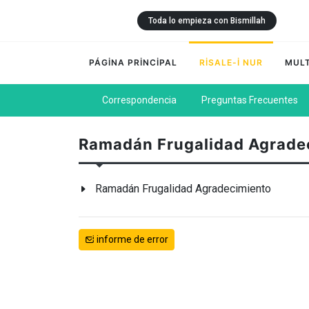
Toda lo empieza con Bismillah
PÁGİNA PRİNCİPAL
RİSALE-İ NUR
MULT
Correspondencia
Preguntas Frecuentes
Ramadán Frugalidad Agrade
Ramadán Frugalidad Agradecimiento
informe de error