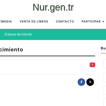
Nur.gen.tr
İMEDİA
VENTA DE LİBROS
CONTACTO
PARTİCİPAR
Enlaces de interés
Bu
cimiento
1