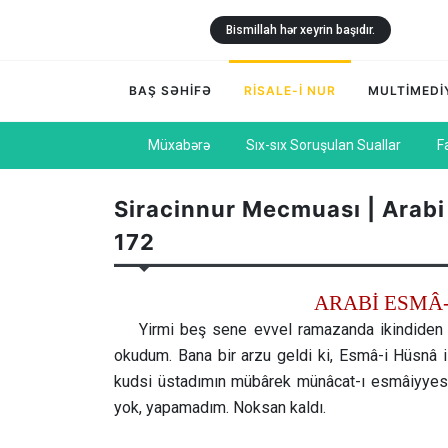
Bismillah hər xeyrin başıdır.
BAŞ SƏHİFƏ
RİSALE-İ NUR
MULTİMEDİ
Müxabərə
Sıx-sıx Soruşulan Suallar
F
Siracinnur Mecmuası | Arabi
172
ARABİ ESMÂ
Yirmi beş sene evvel ramazanda ikindiden
okudum. Bana bir arzu geldi ki, Esmâ-i Hüsnâ i
kudsi üstadımın mübârek münâcat-ı esmâiyyesi
yok, yapamadım. Noksan kaldı.