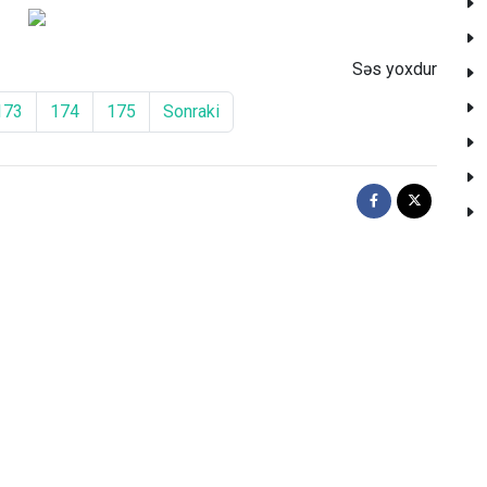
Səs yoxdur
173
174
175
Sonraki