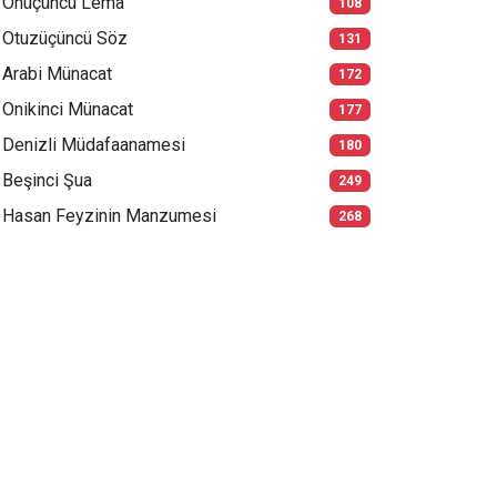
Onüçüncü Lema
108
Otuzüçüncü Söz
131
Arabi Münacat
172
Onikinci Münacat
177
Denizli Müdafaanamesi
180
Beşinci Şua
249
Hasan Feyzinin Manzumesi
268