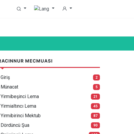
RACINNUR MECMUASI
Giriş
2
Münacat
5
Yirmibeşinci Lema
21
Yirmialtıncı Lema
45
Yirmibirinci Mektub
87
Dördüncü Şua
90