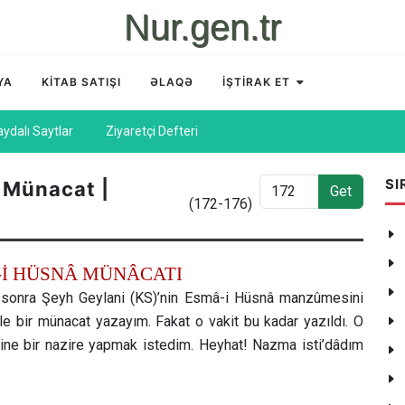
Nur.gen.tr
YA
KİTAB SATIŞI
ƏLAQƏ
İŞTİRAK ET
aydalı Saytlar
Ziyaretçi Defteri
SI
 Münacat |
Get
(172-176)
-İ HÜSNÂ MÜNÂCATI
 sonra Şeyh Geylani (KS)’nin Esmâ-i Hüsnâ manzûmesini
le bir münacat yazayım. Fakat o vakit bu kadar yazıldı. O
ne bir nazire yapmak istedim. Heyhat! Nazma isti’dâdım