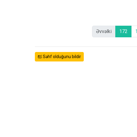
Əvvəlki
172
Səhf olduğunu bildir