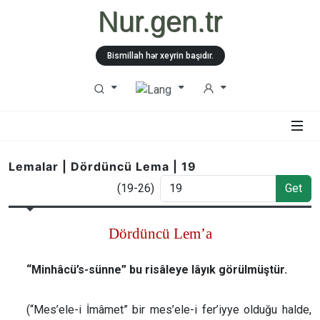
Nur.gen.tr
Bismillah hər xeyrin başıdır.
Lemalar | Dördüncü Lema | 19
(19-26)
Get
Dördüncü Lem’a
“Minhâcü’s-sünne” bu risâleye lâyık görülmüştür.
(“Mes’ele-i İmâmet” bir mes’ele-i fer’iyye olduğu halde,