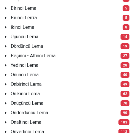
Birinci Lema
5
Birinci Lem'a
5
İkinci Lema
8
Üçüncü Lema
14
Dördüncü Lema
19
Beşinci - Altıncı Lema
27
Yedinci Lema
28
Onuncu Lema
40
Onbirinci Lema
49
Onikinci Lema
62
Onüçüncü Lema
70
Ondördüncü Lema
90
Onaltıncı Lema
103
Onyedinci Lema
113