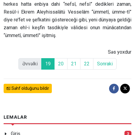
herkes hatta enbiya dahi “nefsî, nefsî” dedikleri zaman,
Resûl-i Ekrem Aleyhissalâtü Vesselâm “ümmetî, ümme-tî”
diye re’fet ve şefkatini göstereceği gibi, yeni dünyaya geldiği
zaman ehl-i keşfin tasdikiyle vâlidesi onun münâcatından
“ümmetî, ümmetî” işitmiş.
Səs yoxdur
Əvvəlki
19
20
21
22
Sonraki
Səhf olduğunu bildir
LEMALAR
Giriş
3