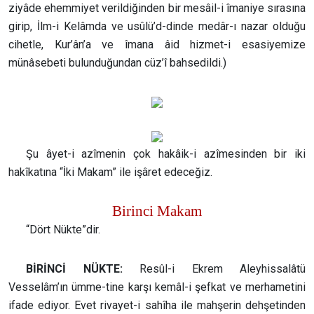
ziyâde ehemmiyet verildiğinden bir mesâil-i îmaniye sırasına
girip, İlm-i Kelâmda ve usûlü’d-dinde medâr-ı nazar olduğu
cihetle, Kur’ân’a ve îmana âid hizmet-i esasiyemize
münâsebeti bulunduğundan cüz’î bahsedildi.)
Şu âyet-i azîmenin çok hakâik-i azîmesinden bir iki
hakîkatına “İki Makam” ile işâret edeceğiz.
Birinci Makam
“Dört Nükte”dir.
BİRİNCİ NÜKTE:
Resûl-i Ekrem Aleyhissalâtü
Vesselâm’ın ümme-tine karşı kemâl-i şefkat ve merhametini
ifade ediyor. Evet rivayet-i sahîha ile mahşerin dehşetinden