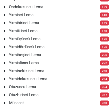
Ondokuzuncu Lema
139
Yirminci Lema
148
Yirmibirinci Lema
159
Yirmiikinci Lema
168
Yirmiüçüncü Lema
176
Yirmidördüncü Lema
195
Yirmibeşinci Lema
205
Yirmialtıncı Lema
222
Yirmisekizinci Lema
268
Yirmidokuzuncu Lema
284
Otuzuncu Lema
304
Otuzbirinci Lema
357
Münacat
358