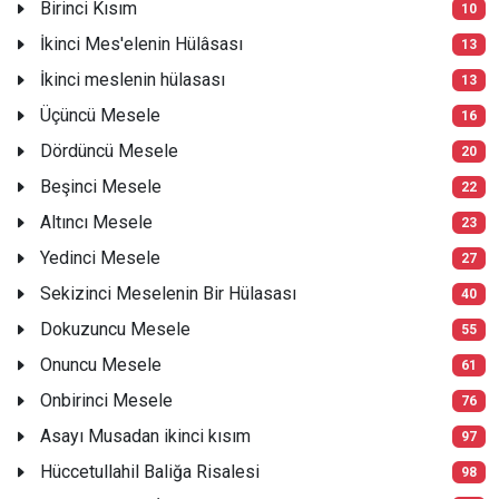
Birinci Kısım
10
İkinci Mes'elenin Hülâsası
13
İkinci meslenin hülasası
13
Üçüncü Mesele
16
Dördüncü Mesele
20
Beşinci Mesele
22
Altıncı Mesele
23
Yedinci Mesele
27
Sekizinci Meselenin Bir Hülasası
40
Dokuzuncu Mesele
55
Onuncu Mesele
61
Onbirinci Mesele
76
Asayı Musadan ikinci kısım
97
Hüccetullahil Baliğa Risalesi
98