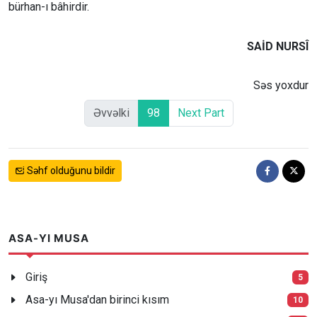
bürhan-ı bâhirdir.
SAİD NURSÎ
Səs yoxdur
Əvvəlki
98
Next Part
Səhf olduğunu bildir
ASA-YI MUSA
Giriş
5
Asa-yı Musa'dan birinci kısım
10