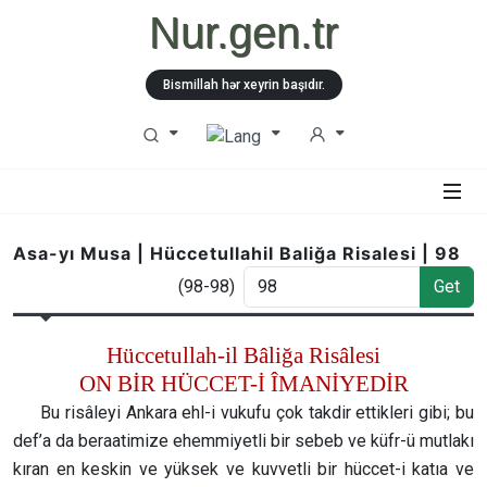
Nur.gen.tr
Bismillah hər xeyrin başıdır.
Asa-yı Musa | Hüccetullahil Baliğa Risalesi | 98
(98-98)
Get
Hüccetullah-il Bâliğa Risâlesi
ON BİR HÜCCET-İ ÎMANİYEDİR
Bu risâleyi Ankara ehl-i vukufu çok takdir ettikleri gibi; bu
def’a da beraatimize ehemmiyetli bir sebeb ve küfr-ü mutlakı
kıran en keskin ve yüksek ve kuvvetli bir hüccet-i katıa ve