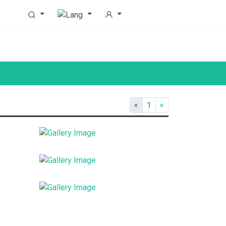
«
1
»