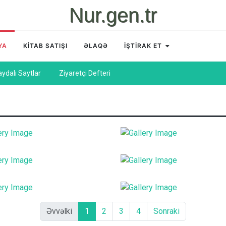
Nur.gen.tr
YA
KİTAB SATIŞI
ƏLAQƏ
İŞTİRAK ET
aydalı Saytlar
Ziyaretçi Defteri
Əvvəlki
1
2
3
4
Sonraki