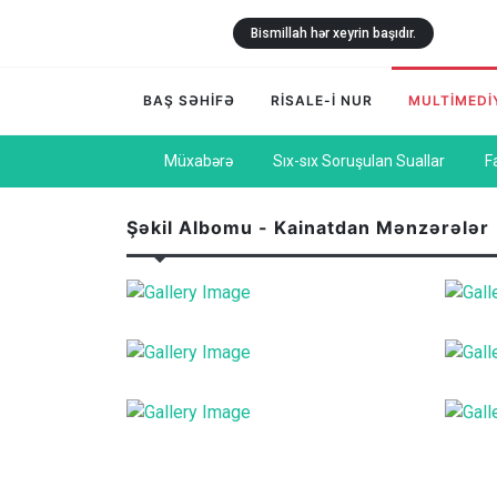
Bismillah hər xeyrin başıdır.
BAŞ SƏHİFƏ
RİSALE-İ NUR
MULTİMEDİ
Müxabərə
Sıx-sıx Soruşulan Suallar
F
Şəkil Albomu - Kainatdan Mənzərələr