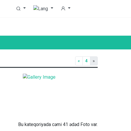
«
4
»
Bu kateqoriyada cəmi 41 ədəd Foto var.