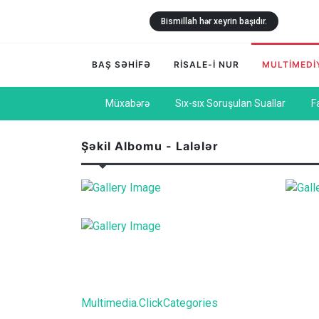
Bismillah hər xeyrin başıdır.
BAŞ SƏHİFƏ
RİSALE-İ NUR
MULTİMEDİ
Müxabərə
Sıx-sıx Soruşulan Suallar
F
Şəkil Albomu - Lalələr
Multimedia.ClickCategories