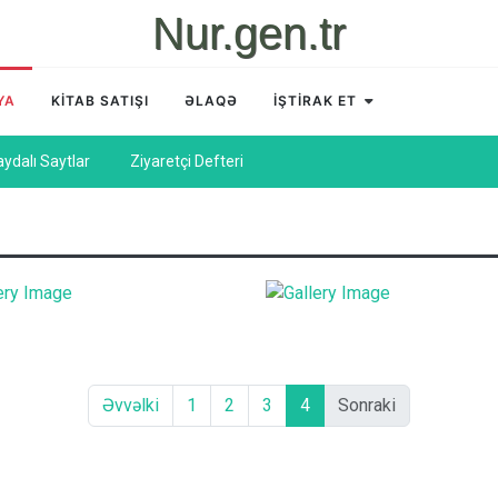
Nur.gen.tr
YA
KİTAB SATIŞI
ƏLAQƏ
İŞTİRAK ET
aydalı Saytlar
Ziyaretçi Defteri
Əvvəlki
1
2
3
4
Sonraki