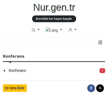
Nur.gen.tr
Bismillah her hayrın başıdır.
Konferans
Konferans
1
Hata Bildir