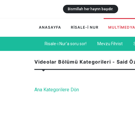
Bismillah her hayrın başıdır.
ANASAYFA
RİSALE-İ NUR
MULTİMEDY
Risale-i Nur'a soru sor!
Mevzu Fihrist
Videolar Bölümü Kategorileri - Said 
Ana Kategorilere Dön