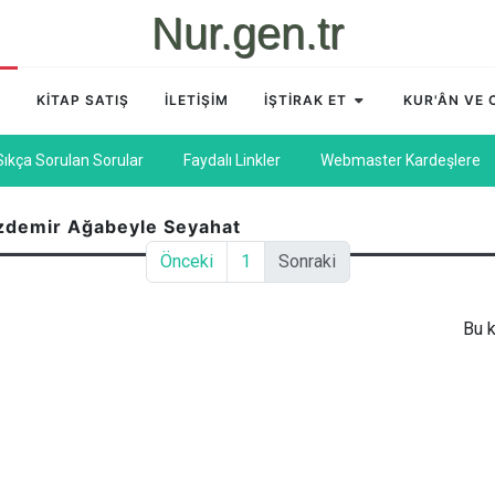
Nur.gen.tr
A
KİTAP SATIŞ
İLETİŞİM
İŞTİRAK ET
KUR'ÂN VE
Sıkça Sorulan Sorular
Faydalı Linkler
Webmaster Kardeşlere
Özdemir Ağabeyle Seyahat
Önceki
1
Sonraki
Bu k