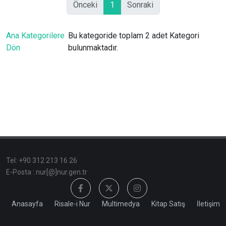
Önceki
1
Sonraki
Ana Kategorilere
Bu kategoride toplam 2 adet Kategori
Dön
bulunmaktadır.
Tel: +90 312 213 16 26
E-Posta : nur[@]nur.gen.tr
Anasayfa
Risale-i Nur
Multimedya
Kitap Satış
İletişim