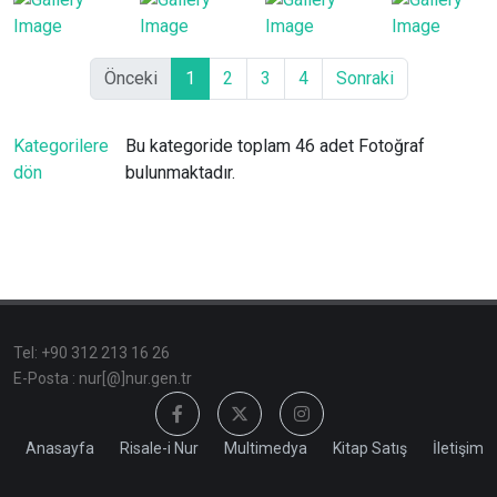
Önceki
1
2
3
4
Sonraki
Kategorilere
Bu kategoride toplam 46 adet Fotoğraf
dön
bulunmaktadır.
Tel: +90 312 213 16 26
E-Posta : nur[@]nur.gen.tr
Anasayfa
Risale-i Nur
Multimedya
Kitap Satış
İletişim