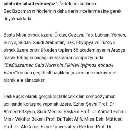
silahı ile cihad edeceğiz
” ifadelerini kullanan
Bediüzzaman’ın fikirlerinin daha derin incelenmesine gerek
duyulmaktadır.
Başta Mısır olmak üzere, Ürdün, Cezayir, Fas, Lübnan, Yemen,
Suriye, Sudan, Suudi Arabistan, Irak, Etiyopya ve Türkiye
olmak üzere onbir ülkeden toplam 56 akademisyenin Arapça
olarak tebliğ sunacağı uluslararası sempozyumda
“Bediüzzaman Said Nursi’nin Fikirleri Işığında
İttihad-ı
İslam
”
konusu çeşitli alt başlıklar çevresinde mukayeseli
olarak ele alınacaktır.
Halka açık olarak gerçekleştirilecek olan sempozyumun
açılışında konuşma yapmak üzere, Ezher Şeyhi Prof. Dr.
Ahmed Ettayyip, Şura Meclisi Başkanı Prof. Dr. Ahmed Fehmi,
Mısır Vakıflar Bakanı Prof. Dr. Talat Afifi, Mısır Eski Müftüsü
Prof. Dr. Ali Cuma, Ezher Üniversitesi Rektörü Prof. Dr.