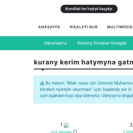
Bismillah her haýryň başydyr.
ANASAYFA
RİSALEÝİ NUR
MULTİMEDİA
Habarlaşma
Köplenç Soralýan Soraglar
kurany kerim hatymyna gat
Bu hatym "Allah rızası için Ümmeti Muhammed
bereket niyetiyle okunması" üçin başlandy we i
üçin aşakdan hizp alyp bilersiňiz. Ulanyşyna deg
1
2
jüz alynan
1.Hi