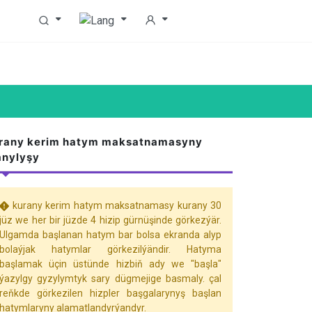
rany kerim hatym maksatnamasyny
anylyşy
kurany kerim hatym maksatnamasy kurany 30
jüz we her bir jüzde 4 hizip gürnüşinde görkezýär.
Ulgamda başlanan hatym bar bolsa ekranda alyp
bolaýjak hatymlar görkezilýändir. Hatyma
başlamak üçin üstünde hizbiň ady we "başla"
ýazylgy gyzylymtyk sary dügmejige basmaly. çal
reňkde görkezilen hizpler başgalarynyş başlan
hatymlaryny alamatlandyrýandyr.