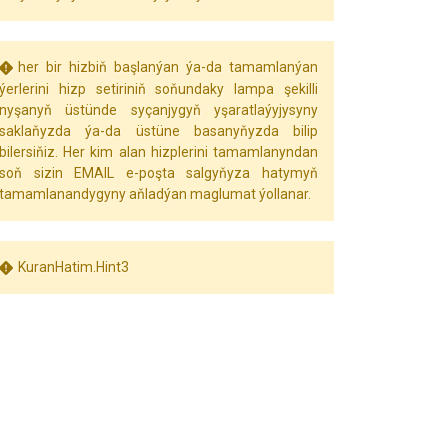
her bir hizbiň başlanýan ýa-da tamamlanýan
ýerlerini hizp setiriniň soňundaky lampa şekilli
nyşanyň üstünde syçanjygyň yşaratlaýyjysyny
saklaňyzda ýa-da üstüne basanyňyzda bilip
bilersiňiz. Her kim alan hizplerini tamamlanyndan
soň sizin EMAIL e-poşta salgyňyza hatymyň
tamamlanandygyny aňladýan maglumat ýollanar.
KuranHatim.Hint3