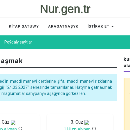
Nur.gen.tr
KİTAP SATUWY
ARAGATNAŞYK
İSTİRAK ET
Peýdaly saýtlar
ku
naşmak
ul
'in maddi manevi dertlerine şifa, maddi manevi rızklarına
ň giji "24.03.2027" senesinde tamamlanar. Hatyma gatnaşmak
işli maglumatlar sahypanyň aşagynda görkezilen.
. Cüz
3. Cüz
zp alynan
1.Hizp alynan