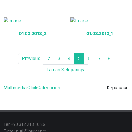
01.03.2013_2
01.03.2013_1
Previous
2
3
4
5
6
7
8
Laman Selepasnya
Multimedia.ClickCategories
Keputusan
Tel: +90 312 213 16 26
E-mel: nur[@]nur.gen.tr