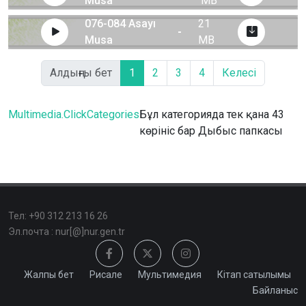
Musa
MB
076-084 Asayı
21
-
Musa
MB
Алдыңғы бет
1
2
3
4
Келесі
Multimedia.ClickCategories
Бұл категорияда тек қана 43
көрініс бар Дыбыс папкасы
Тел: +90 312 213 16 26
Эл.почта : nur[@]nur.gen.tr
Жалпы бет
Рисале
Мультимедия
Кітап сатылымы
Байланыс