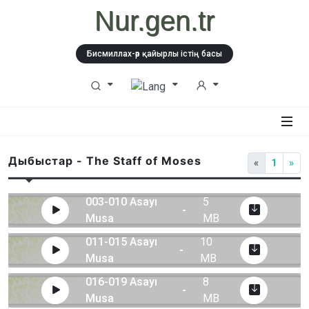
Nur.gen.tr
Бисмиллах-әр қайырлы істің басы
Дыбыстар - The Staff of Moses
«
1
»
003-010 Asayı
5
-
Musa
MB
011-015 Asayı
10
-
Musa
MB
016-019 Asayı
8
-
Musa
MB