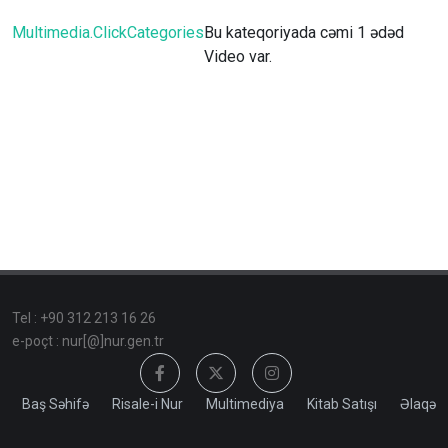
Multimedia.ClickCategories
Bu kateqoriyada cəmi 1 ədəd
Video var.
Tel : +90 312 213 16 26
e-poçt : nur[@]nur.gen.tr
Baş Səhifə
Risale-i Nur
Multimediya
Kitab Satışı
Əlaqə