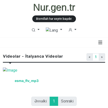
Nur.gen.tr
Bismillah hər xeyrin başıdır.
Videolar - İtalyanca Videolar
«
1
»
esma_flv_mp3
Əvvəlki
1
Sonraki