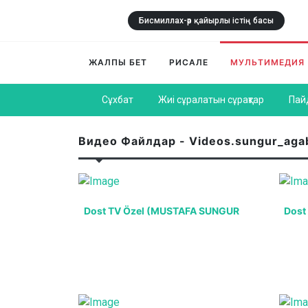
Бисмиллах-әр қайырлы істің басы
ЖАЛПЫ БЕТ
РИСАЛЕ
МУЛЬТИМЕДИЯ
Сұхбат
Жиі сұралатын сұрақтар
Пай
Видео Файлдар - Videos.sungur_agab
Dost TV Özel (MUSTAFA SUNGUR
Dost