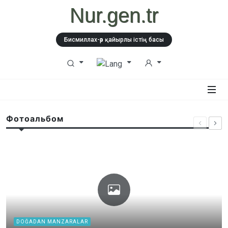
Nur.gen.tr
Бисмиллах-әр қайырлы істің басы
Фотоальбом
DOĞADAN MANZARALAR