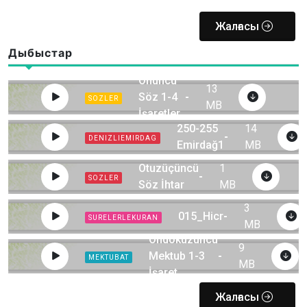
Жалғасы
Дыбыстар
Onuncu
13
Söz 1-4
-
SOZLER
MB
İşaretler
250-255
14
-
DENIZLIEMIRDAG
Emirdağ1
MB
Otuzüçüncü
1
-
SOZLER
Söz İhtar
MB
3
015_Hicr
-
SURELERLEKURAN
MB
Ondokuzuncu
9
Mektub 1-3
-
MEKTUBAT
MB
İşaret
Жалғасы